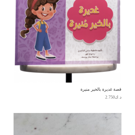
قصة غديرة بالخير منيرة
د.ك
2.750