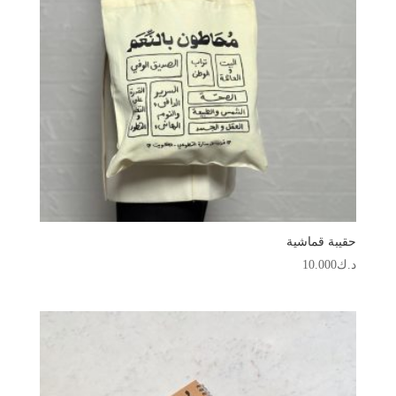
حقيبة قماشية
د.ك
10.000