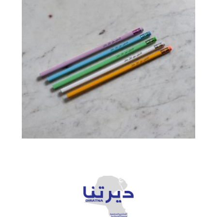
قلم رصاص
د.ك
1.000