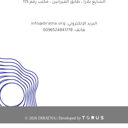
الشايع بلازا ، طابق الميزانين ، مكتب رقم 115
البريد الإلكتروني: info@diratna.org
هاتف: 0096524841778
©
2026 DIRATNA | Developed by