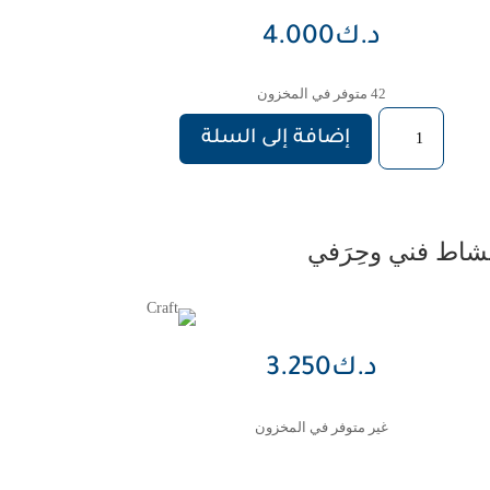
د.ك
4.000
42 متوفر في المخزون
كمية
إضافة إلى السلة
دفتر
ملاحظات
شاط فني وحِرَفي
د.ك
3.250
غير متوفر في المخزون