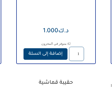
د.ك
1.000
42 متوفر في المخزون
كمية
إضافة إلى السلة
قلم
رصاص
حقيبة قماشية