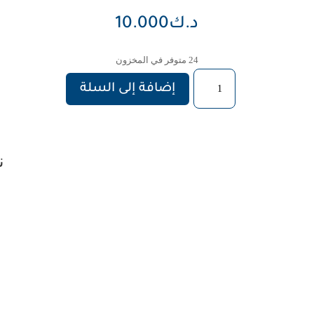
د.ك
10.000
24 متوفر في المخزون
كمية
إضافة إلى السلة
حقيبة
قماشية
ن