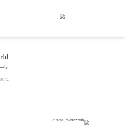
ld!
بواس
iting!